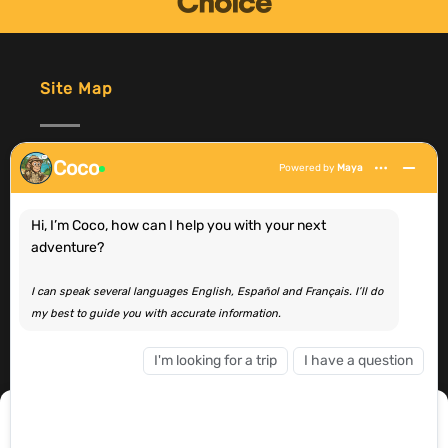
Site Map
Coco
Powered by
Maya
Home
Adventures
Hi, I’m Coco, how can I help you with your next
Browse By Location
adventure?
View All Adventures
Most Popular Experiences
I can speak several languages English, Español and Français. I’ll do
About Us
my best to guide you with accurate information.
Group Bookings
Blog
I'm looking for a trip
I have a question
Contact
Manage Consent